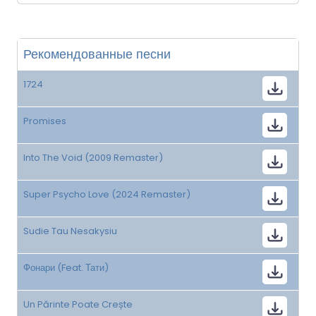
Рекомендованные песни
1724
Promises
Into The Void (2009 Remaster)
Super Psycho Love (2024 Remaster)
Sudie Tau Nesakysiu
Фонари (Feat. Тати)
Un Părinte Poate Crește